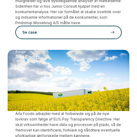
muligheder og lave dybdegående analyser af markederne.
Sidenhen har vi hos Junior Consult hjulpet med en
konkurrentanalyse. Her var formålet at skabe overblik over
og indsamle informationer på de konkurrenter, som
Pindstrup Mosebrug A/S måtte have.
Se case
Øvrige
Arla Foods
Arla Foods arbejder med at forberede sig på de nye
lovkrav som følge af EU’s Pay Transparency Directive. Her
skal virksomheder have data og processer på plads, så de
fremover kan identificere, forklare og håndtere eventuelle
uforklarlige lønforskelle mellem kønnene.