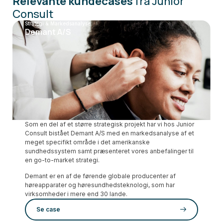
Relevante kundecases
fra Junior
Consult
Strategi & Markedsanalyse
Demant A/S
Som en del af et større strategisk projekt har vi hos Junior
Consult bistået Demant A/S med en markedsanalyse af et
meget specifikt område i det amerikanske
sundhedssystem samt præsenteret vores anbefalinger til
en go-to-market strategi.
Demant er en af de førende globale producenter af
høreapparater og høresundhedsteknologi, som har
virksomheder i mere end 30 lande.
Se case