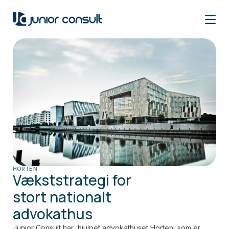
HORTEN
Vækststrategi for
stort nationalt
advokathus
Junior Consult har hjulpet advokathuset Horten, som er