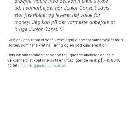
arbejde videre med det kommende stykke
tid. I samarbejdet har Junior Consult udvist
stor fleksiblitet og leveret høj value for
money. Jeg kan på det varmeste anbefale at
bruge Junior Consult.”
I Junior Consult har vi også været rigtig glade for samarbejdet med
Horten, som har sikret høj læring og en god kunderelation.
Hvis din virksomhed har behov for lignende analyser, er I altid
velkomne til at kontakte os til en uforpligtende snak på +45 86 18
02 66 eller
info@junior-consult.dk