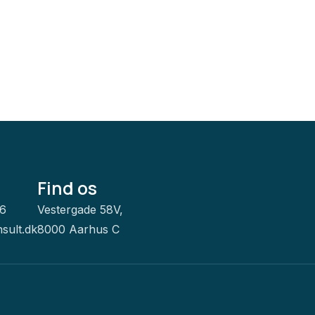
Find os
66
Vestergade 58V,
sult.dk
8000 Aarhus C