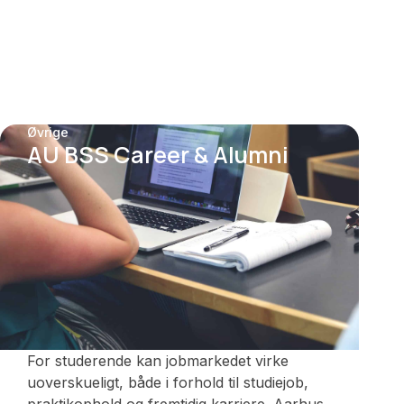
Øvrige
AU BSS Career & Alumni
For studerende kan jobmarkedet virke
uoverskueligt, både i forhold til studiejob,