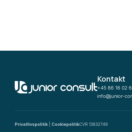
Kontakt
+45 86 18 02 
info@junior-con
Privatlivspolitik
|
Cookiepolitik
CVR 13832749