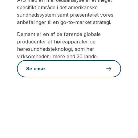
A/S med en markedsanalyse af et meget
specifikt område i det amerikanske
sundhedssystem samt præsenteret vores
anbefalinger til en go-to-market strategi.
Demant er en af de førende globale
producenter af høreapparater og
høresundhedsteknologi, som har
virksomheder i mere end 30 lande.
Se case