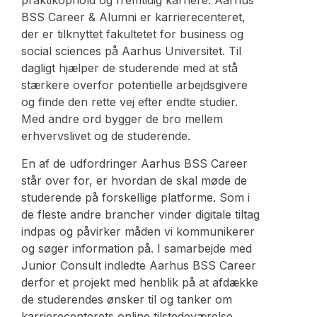
praktikophold og fremtidig karriere. Aarhus
BSS Career & Alumni er karrierecenteret,
der er tilknyttet fakultetet for business og
social sciences på Aarhus Universitet. Til
dagligt hjælper de studerende med at stå
stærkere overfor potentielle arbejdsgivere
og finde den rette vej efter endte studier.
Med andre ord bygger de bro mellem
erhvervslivet og de studerende.
En af de udfordringer Aarhus BSS Career
står over for, er hvordan de skal møde de
studerende på forskellige platforme. Som i
de fleste andre brancher vinder digitale tiltag
indpas og påvirker måden vi kommunikerer
og søger information på. I samarbejde med
Junior Consult indledte Aarhus BSS Career
derfor et projekt med henblik på at afdække
de studerendes ønsker til og tanker om
karrierecenterets online tilstedeværelse.