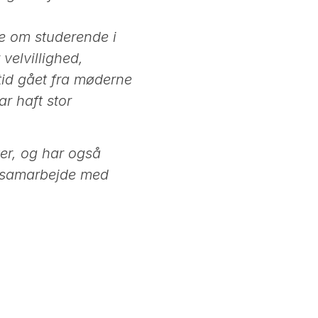
le om studerende i
velvillighed,
ltid gået fra møderne
r haft stor
ver, og har også
t samarbejde med