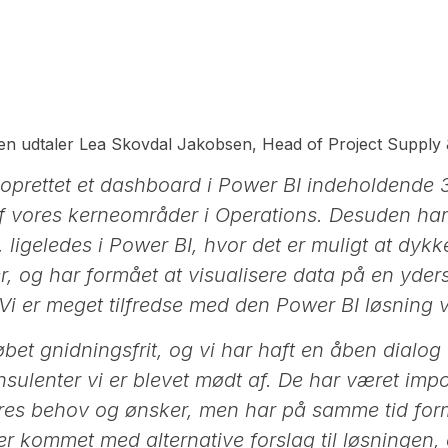
n udtaler Lea Skovdal Jakobsen, Head of Project Supply
 oprettet et dashboard i Power BI indeholdende 
af vores kerneområder i Operations. Desuden har
 ligeledes i Power BI, hvor det er muligt at dykk
, og har formået at visualisere data på en yderst
i er meget tilfredse med den Power BI løsning vi
bet gnidningsfrit, og vi har haft en åben dialog 
sulenter vi er blevet mødt af. De har været impo
vores behov og ønsker, men har på samme tid for
r kommet med alternative forslag til løsningen, o