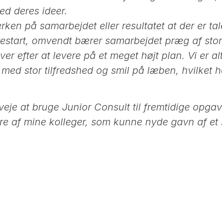
med deres ideer.
en på samarbejdet eller resultatet at der er ta
estart, omvendt bærer samarbejdet præg af stor 
r efter at levere på et meget højt plan. Vi er a
med stor tilfredshed og smil på læben, hvilket ha
veje at bruge Junior Consult til fremtidige opga
lere af mine kolleger, som kunne nyde gavn af e