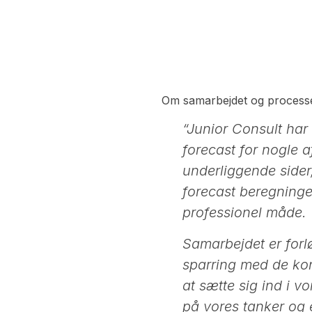
Om samarbejdet og processe
“Junior Consult har
forecast for nogle 
underliggende sider,
forecast beregninger
professionel måde. V
Samarbejdet er forlø
sparring med de kon
at sætte sig ind i 
på vores tanker og e