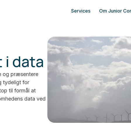
Services
Om Junior Con
 i data
e og præsentere
 tydeligt for
p til formål at
somhedens data ved