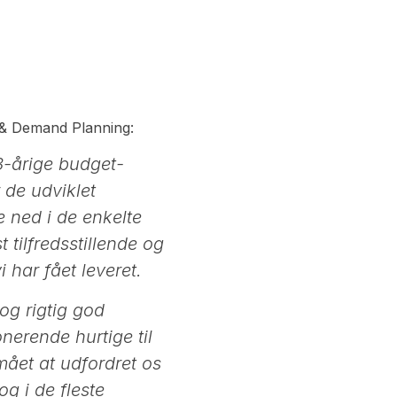
 & Demand Planning:
3-årige budget-
 de udviklet
e ned i de enkelte
 tilfredsstillende og
 har fået leveret.
og rigtig god
nerende hurtige til
mået at udfordret os
g i de fleste